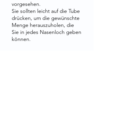
vorgesehen.
Sie sollten leicht auf die Tube
drücken, um die gewünschte
Menge herauszuholen, die
Sie in jedes Nasenloch geben
können.
Rue de la Grosse Borne, 28130 Pierres,
Frankreich
Flaschen, Tiegel, Tuben, Pillendosen,
Salbendosen, Flaschen, Kapseln... und
Zubehör, für Apotheken, Labore, Kliniken,