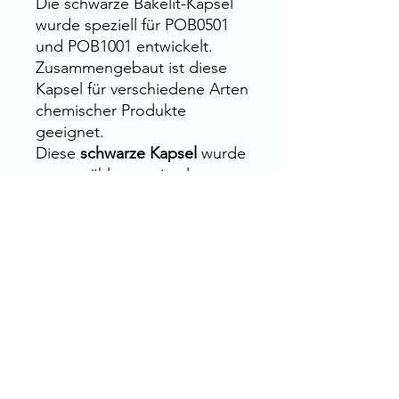
Die schwarze Bakelit-Kapsel
wurde speziell für POB0501
und POB1001 entwickelt.
Zusammengebaut ist diese
Kapsel für verschiedene Arten
chemischer Produkte
geeignet.
Diese
schwarze Kapsel
wurde
ausgewählt, um ein elegantes
Finish zu gewährleisten, das
der Kappe eine gepflegte
Ästhetik verleiht. Durch seine
schwarze Farbe fügt es sich
perfekt in jede Einrichtung
ein.