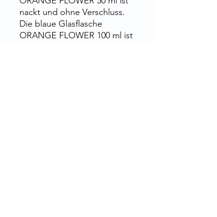
ORANGE FLOWER 50 ml ist
nackt und ohne Verschluss.
Die blaue Glasflasche
ORANGE FLOWER 100 ml ist
nackt und ohne Verschluss.
50-ml-Flasche: Pro 108
100-ml-Flasche: 48 Stück
200-ml-Flasche: 35 Stück
Rue de la Grosse Borne, 28130 Pierres,
Frankreich