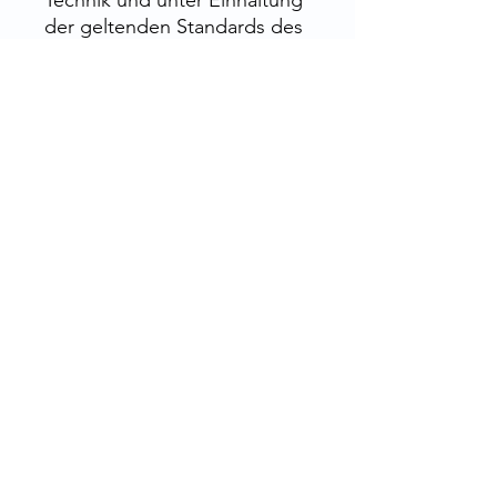
Technik und unter Einhaltung
der geltenden Standards des
Europäischen Arzneibuchs
hergestellt.
Kontaktieren Sie uns für
Größen und Farben.
Rue de la Grosse Borne, 28130 Pierres,
Frankreich
Flaschen, Tiegel, Tuben, Pillendosen,
Salbendosen, Flaschen, Kapseln... und
Zubehör, für Apotheken, Labore, Kliniken,
Kosmetik, Parfümerie und