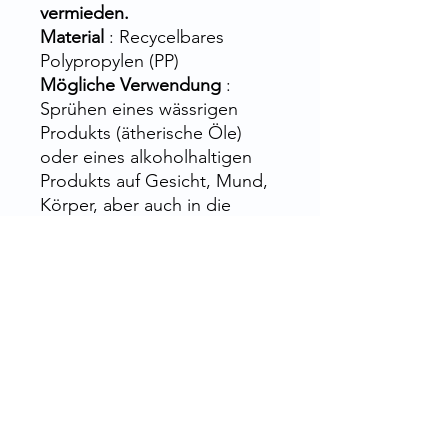
vermieden.
Material
: Recycelbares
Polypropylen (PP)
Mögliche Verwendung
:
Sprühen eines wässrigen
Produkts (ätherische Öle)
oder eines alkoholhaltigen
Produkts auf Gesicht, Mund,
Körper, aber auch in die
Raumluft oder in der Küche
(Speiseöle); kann in der
Aromatherapie,
Kräutermedizin, für
medizinische
Desinfektionssprays usw.
verwendet werden.