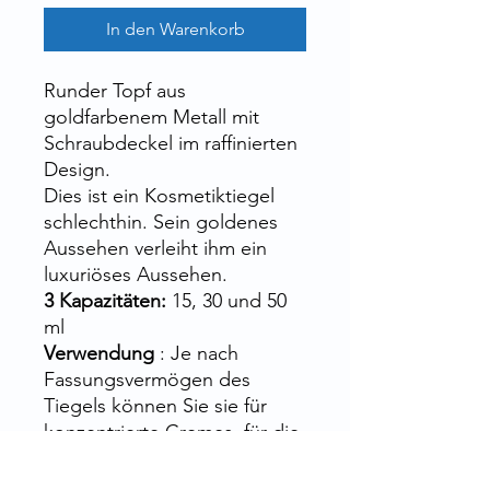
In den Warenkorb
Runder Topf aus
goldfarbenem Metall mit
Schraubdeckel im raffinierten
Design.
Dies ist ein Kosmetiktiegel
schlechthin. Sein goldenes
Aussehen verleiht ihm ein
luxuriöses Aussehen.
3 Kapazitäten:
15, 30 und 50
ml
Verwendung
: Je nach
Fassungsvermögen des
Tiegels können Sie sie für
konzentrierte Cremes, für die
Augenkontur, Gesichtspflege,
Grundierung usw. verwenden.