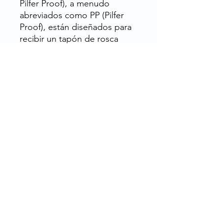
Pilfer Proof), a menudo
abreviados como PP (Pilfer
Proof), están diseñados para
recibir un tapón de rosca
equipado con un dispositivo
a prueba de manipulaciones,
es decir, un anillo a prueba de
manipulaciones que se
rompe cuando se abre por
primera vez.
¿Qué es el PET?
El PET, o tereftalato de
polietileno, es ligero,
duradero, seguro y con una
huella de carbono menor que
otros materiales, el PET es el
plástico más reciclable del
mundo.