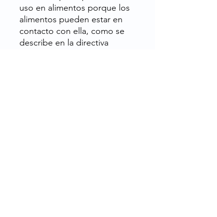
uso en alimentos porque los
alimentos pueden estar en
contacto con ella, como se
describe en la directiva
europea 2002/72/CE -
Colección de textos: folleto
n° 1227 "Materiales en
contacto con alimentos y
productos básicos destinado
al consumo humano" - última
edición: 15/07/2002.