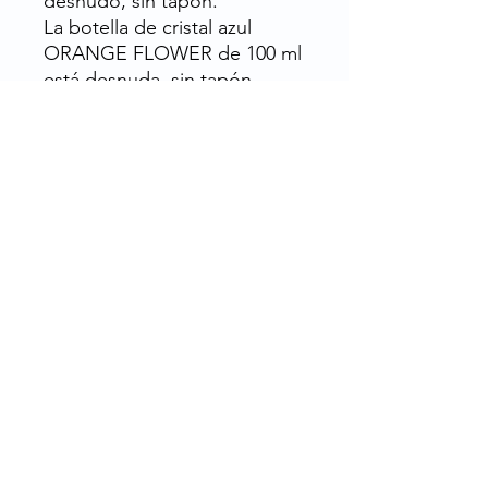
desnudo, sin tapón.
La botella de cristal azul
ORANGE FLOWER de 100 ml
está desnuda, sin tapón.
Botella de 50 ml: Por 108
Botella de 100 ml: Paquete de
48
Botella de 200 ml: Paquete de
35
Rue de la Grosse Borne, 28130 Pierres, Francia