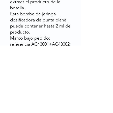
extraer el producto de la
botella.
Esta bomba de jeringa
dosificadora de punta plana
puede contener hasta 2 ml de
producto.
Marco bajo pedido:
referencia AC43001+AC43002
Tamaño
: 102 mm
Posibles usos
: bomba de
jeringa ideal para soluciones
magistrales y para administrar
medicamentos líquidos,
como jarabe, a bebés o niños
pequeños