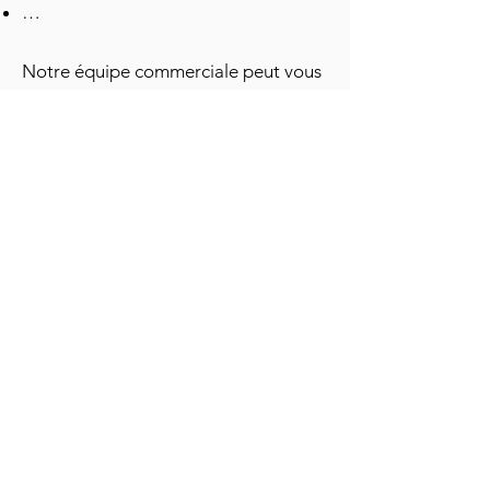
…
Notre équipe commerciale peut vous
aider à y répondre :
En termes de solution à vos besoins,
voici un extrait de notre large gamme
:
Contactez-le
Bouchon goutte à goutte pour collyre
Couvercle pour fermer un pilulier
Spray vaporisateur
Pompe nasale
Pipette compte-goutte
Etc.
Le matériel Préparatoire