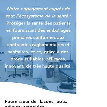
Notre engagement auprès de
tout l’écosystème de la santé :
Protéger la santé des patients
en fournissant des emballages
primaires conformes aux
contraintes réglementaires et
sanitaires, et ce, grâce à des
produits fiables, efficaces,
innovant, de très haute qualité.
Fournisseur de flacons, pots,
gélules, ampoules