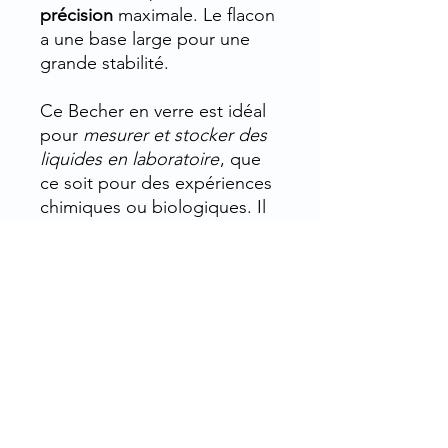
précision
maximale. Le flacon
a une base large pour une
grande stabilité.
Ce Becher en verre est idéal
pour
mesurer et stocker des
liquides en laboratoire
, que
ce soit pour des expériences
chimiques ou biologiques. Il
est également adapté pour la
préparation de solutions, le
mélange de substances et la
manipulation de produits
liquides.
Pour l’entretien, il suffit de le
laver à la main avec un
détergent doux.