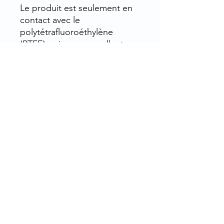
Le produit est seulement en
contact avec le
polytétrafluoroéthylène
(PTFE) qui a une excellente
résistance aux agressions
thermiques ou chimiques.
Convient parfaitement aux
capsules en aluminium de
notre gamme : cliquez ici
Rue de la Grosse Borne, 28130 Pierres, France