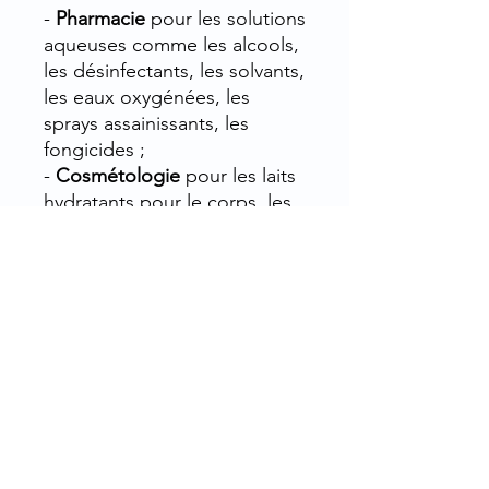
-
Pharmacie
pour les solutions
aqueuses comme les alcools,
les désinfectants, les solvants,
les eaux oxygénées, les
sprays assainissants, les
fongicides ;
-
Cosmétologie
pour les laits
hydratants pour le corps, les
eaux micellaires, les toniques,
les démaquillants, les savons,
les gels douche, les
shampoings, les huiles bien-
être, de massage, etc.
-
Alimentaire
: emballage
idéal pour les sirops, les jus
de fruits, etc.