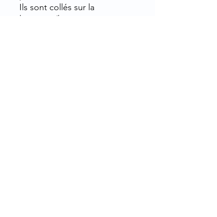
Ils sont collés sur la
longueur/hauteur et
disposent de pattes alternées
rentrantes aux 2 extrémités
qui constituent la fermeture
de l’emballage.
Rue de la Grosse Borne, 28130 Pierres, France
Flacons, pots, tubes, piluliers, pommadiers,
bouteilles, gélules... et accessoires, pour
pharmacies, laboratoires, cliniques,