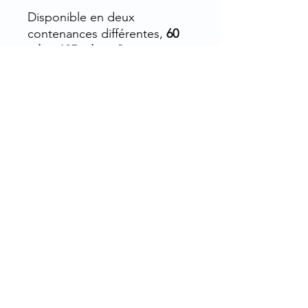
Disponible en deux
contenances différentes,
60
ml et 125 ml,
ce flacon est
polyvalent pour une variété
d'applications.
Utilisation : le
flacon PET
cristal OBUS bague 28/410
est idéal pour les industriels
alimentaires, les pharmacies
et les personnes qui font du
bricolage (DIY) et qui ont
besoin d'un contenant
pratique et fiable pour
stocker des produits liquides
ou semi-liquides.