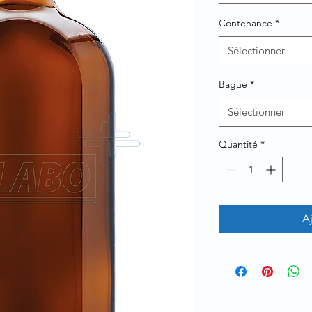
Contenance
*
Sélectionner
Bague
*
Sélectionner
Quantité
*
A