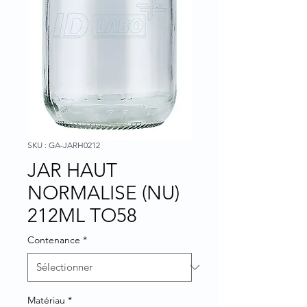
SKU : GA-JARH0212
JAR HAUT
NORMALISE (NU)
212ML TO58
Contenance
*
Matériau
*