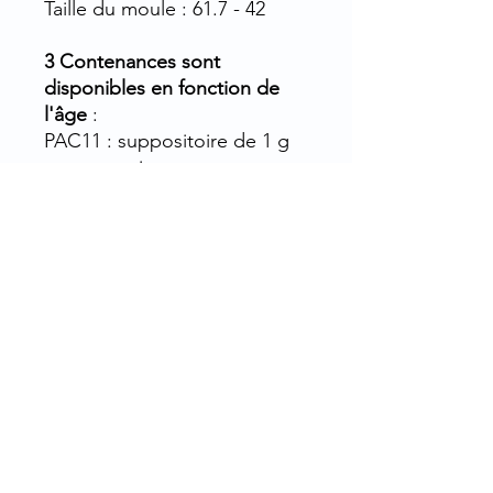
Taille du moule : 61.7 - 42
3 Contenances sont
disponibles en fonction de
l'âge
:
PAC11 : suppositoire de 1 g
pour nourrissons
PAC21 : suppositoire de 2 g
pour enfants
PAC31 : suppositoire de 3 g
pour adultes
Accessoire complémentaire
utile :
Couteau d'arasage.