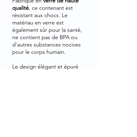
Fabriqué en
verre de haute
qualité
, ce contenant est
résistant aux chocs. Le
matériau en verre est
également sûr pour la santé,
ne contient pas de BPA ou
d'autres substances nocives
pour le corps humain.
Le design élégant et épuré
de ce contenant
QUADRO
LISCIO
s'adaptera facilement
à tout type de décoration
intérieure, que ce soit dans
une cuisine moderne ou plus
traditionnelle. Sa forme
carrée permet également de
maximiser l'espace de
stockage en vitrine ou autre.