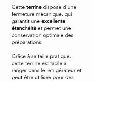
Cette
terrine
dispose d'une
fermeture mécanique, qui
garantit une
excellente
étanchéité
et permet une
conservation optimale des
préparations.
Grâce à sa taille pratique,
cette terrine est facile à
ranger dans le réfrigérateur et
peut être utilisée pour des
portions individuelles ou pour
des portions partagées.
La
TERRINE LE PARFAIT
(100g) 125 ML FERM.MECA.
est également facile à
nettoyer et réutilisable, ce qui