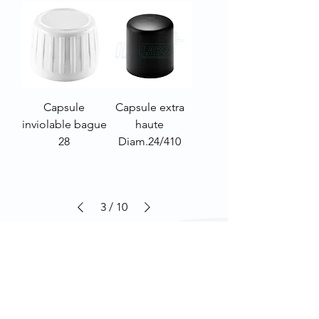
Capsule
Capsule extra
inviolable bague
haute
28
Diam.24/410
3
/
10
Information produit :
le plastique de nos bouchages peut