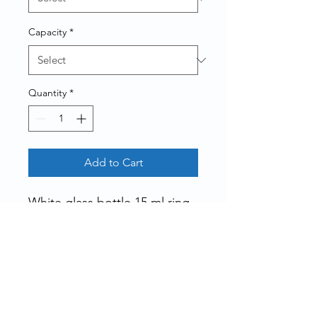
Capacity
*
Quantity
*
Add to Cart
White glass bottle 15 ml ring
20
Minimum order quantity 216