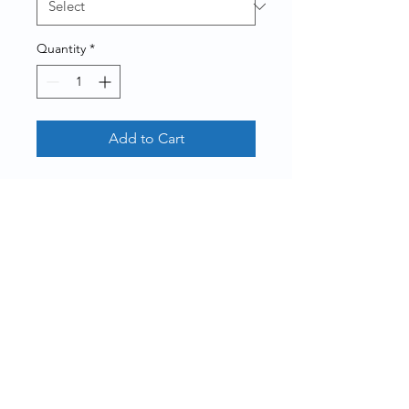
Quantity
*
Add to Cart
Round plastic bottle with cap
Rue de la Grosse Borne, 28130 Pierres, France
Bottles, jars, tubes, pillboxes, ointments,